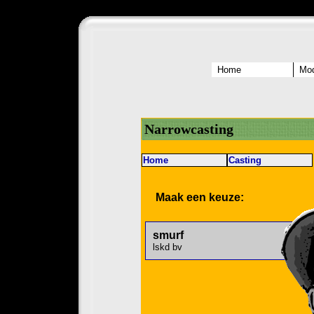
Home
Mod
Narrowcasting
Home
Casting
Maak een keuze:
smurf
lskd bv